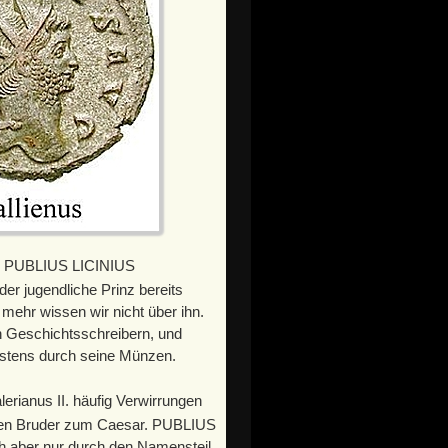
ohn PUBLIUS LICINIUS
 jugendliche Prinz bereits
l mehr wissen wir nicht über ihn.
n Geschichtsschreibern, und
estens durch seine Münzen.
erianus II. häufig Verwirrungen
sen Bruder zum Caesar. PUBLIUS
ber nur durch den Namensteil