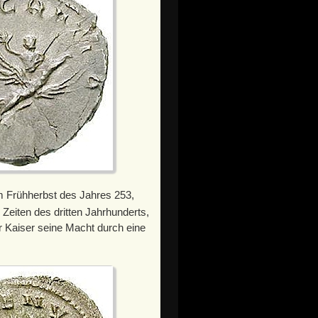
m Frühherbst des Jahres 253,
Zeiten des dritten Jahrhunderts,
r Kaiser seine Macht durch eine