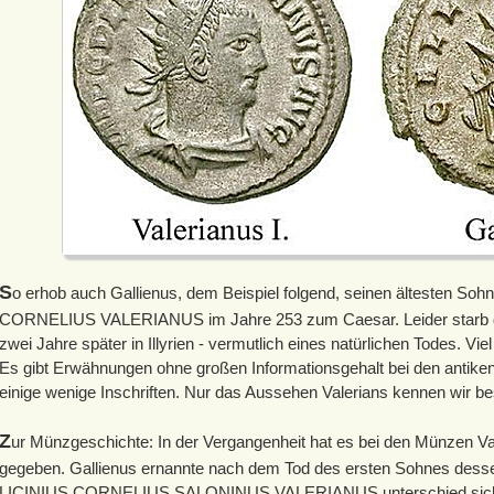
S
o erhob auch Gallienus, dem Beispiel folgend, seinen ältesten S
CORNELIUS VALERIANUS im Jahre 253 zum Caesar. Leider starb der
zwei Jahre später in Illyrien - vermutlich eines natürlichen Todes. Vie
Es gibt Erwähnungen ohne großen Informationsgehalt bei den antike
einige wenige Inschriften. Nur das Aussehen Valerians kennen wir b
Z
ur Münzgeschichte: In der Vergangenheit hat es bei den Münzen Val
gegeben. Gallienus ernannte nach dem Tod des ersten Sohnes des
LICINIUS CORNELIUS SALONINUS VALERIANUS unterschied sich a