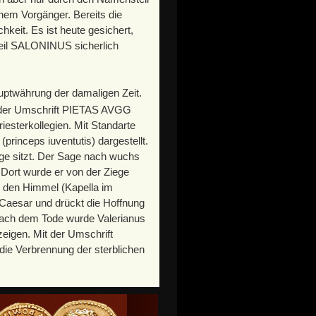
inem Vorgänger. Bereits die
keit. Es ist heute gesichert,
il SALONINUS sicherlich
auptwährung der damaligen Zeit.
t der Umschrift PIETAS AVGG
iesterkollegien. Mit Standarte
princeps iuventutis) dargestellt.
iege sitzt. Der Sage nach wuchs
. Dort wurde er von der Ziege
n den Himmel (Kapella im
 Caesar und drückt die Hoffnung
 Nach dem Tode wurde Valerianus
eigen. Mit der Umschrift
die Verbrennung der sterblichen