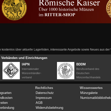
ie kostenlos über aktuelle Lagerlisten, interessante Angebote sowie Neues aus de
en Verbänden und Einrichtungen
IAPN
BDDM
Internationaler
Berufsverband des
Münzenhändler-
Deutschen
verband
Münzenfachhandels
Rechtliches
Wissenswertes
ngsarten
Datenschutz
Münzgalerie
ndkosten
Impressum
Numismatikbibliothek
zeiten
AGB
erbindung
Widerrufsbelehrung