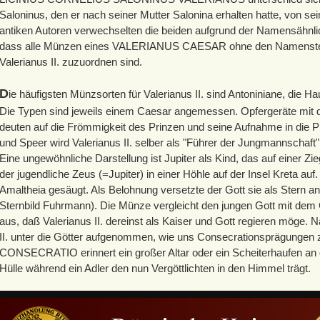
Saloninus, den er nach seiner Mutter Salonina erhalten hatte, von se
antiken Autoren verwechselten die beiden aufgrund der Namensähnlich
dass alle Münzen eines VALERIANUS CAESAR ohne den Namenste
Valerianus II. zuzuordnen sind.
D
ie häufigsten Münzsorten für Valerianus II. sind Antoniniane, die H
Die Typen sind jeweils einem Caesar angemessen. Opfergeräte mi
deuten auf die Frömmigkeit des Prinzen und seine Aufnahme in die Pr
und Speer wird Valerianus II. selber als "Führer der Jungmannschaft" (
Eine ungewöhnliche Darstellung ist Jupiter als Kind, das auf einer Z
der jugendliche Zeus (=Jupiter) in einer Höhle auf der Insel Kreta auf
Amaltheia gesäugt. Als Belohnung versetzte der Gott sie als Stern a
Sternbild Fuhrmann). Die Münze vergleicht den jungen Gott mit dem
aus, daß Valerianus II. dereinst als Kaiser und Gott regieren möge.
II. unter die Götter aufgenommen, wie uns Consecrationsprägungen z
CONSECRATIO erinnert ein großer Altar oder ein Scheiterhaufen an 
Hülle während ein Adler den nun Vergöttlichten in den Himmel trägt.