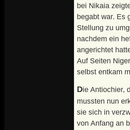
bei Nikaia zeigt
begabt war. Es 
Stellung zu umg
nachdem ein hef
angerichtet hatt
Auf Seiten Niger
selbst entkam m
Die Antiochier, die viele Gefallene zu beklagen hatten,
mussten nun erk
sie sich in verz
von Anfang an b