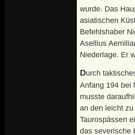
wurde. Das Haup
asiatischen Küst
Befehlshaber Nig
Asellius Aemili
Niederlage. Er w
Durch taktisches Ungeschick wurde Niger Ende 193 oder
Anfang 194 bei 
musste daraufhi
an den leicht zu
Taurospässen ei
das severische 