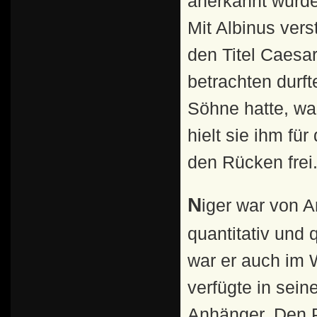
anerkannt wurde
Mit Albinus vers
den Titel Caesar
betrachten durf
Söhne hatte, wa
hielt sie ihm f
den Rücken frei
Niger war von Anfang an benachteiligt, da seine Legionen
quantitativ und 
war er auch im 
verfügte in sein
Anhänger. Den P