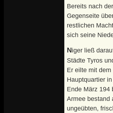
Bereits nach de
Gegenseite über
restlichen Mach
sich seine Niede
Niger ließ daraufhin zur Abschreckung die rebellischen
Städte Tyros un
Er eilte mit dem
Hauptquartier i
Ende März 194 b
Armee bestand a
ungeübten, frisc