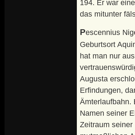
194. Er war eine
das mitunter fäl
Pescennius Niger stammte aus Italien. Seinen angeblichen
Geburtsort Aqui
hat man nur aus
vertrauenswürdi
Augusta erschlos
Erfindungen, da
Ämterlaufbahn. 
Namen seiner El
Zeitraum seiner 