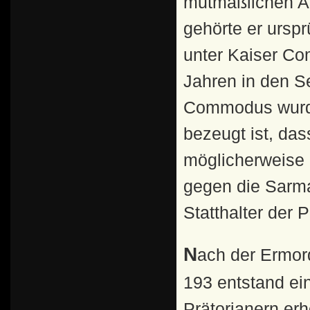
mutmaßlichen Al
gehörte er ursp
unter Kaiser Co
Jahren in den S
Commodus wurde
bezeugt ist, da
möglicherweise 
gegen die Sarma
Statthalter der P
Nach der Ermordung des Kaisers Pertinax am 28. März
193 entstand ei
Prätorianern erh