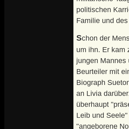
politischen Karr
Familie und des
Schon der Menschenkenner Augustus machte sich Sorgen
um ihn. Er kam 
jungen Mannes u
Beurteiler mit e
Biograph Sueton 
an Livia darüber
überhaupt "präse
Leib und Seele" 
"angeborene Nob