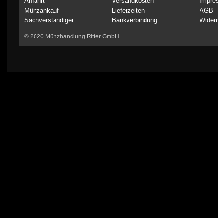
Anfahrt
Versandkosten
Impre
Münzankauf
Lieferzeiten
AGB
Sachverständiger
Bankverbindung
Widerr
© 2026 Münzhandlung Ritter GmbH