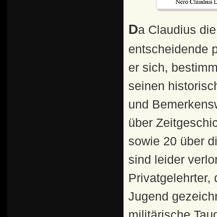
Da Claudius die für jeden jungen adligen Römer allein
entscheidende p
er sich, bestimmt
seinen historis
und Bemerkenswe
über Zeitgeschi
sowie 20 über d
sind leider verl
Privatgelehrter
Jugend gezeichn
militärische Tau