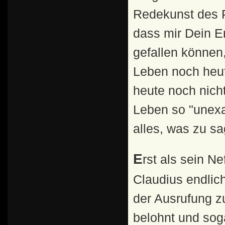
Redekunst des P
dass mir Dein E
gefallen können,
Leben noch heut
heute noch nich
Leben so "unexa
alles, was zu sag
Erst als sein Neffe Caligula ermordet wurde, ergriff
Claudius endlich
der Ausrufung zu
belohnt und sog