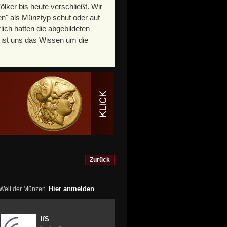
ölker bis heute verschließt. Wir
n" als Münztyp schuf oder auf
lich hatten die abgebildeten
g ist uns das Wissen um die
Zurück
Hier anmelden
r Welt der Münzen.
IfS