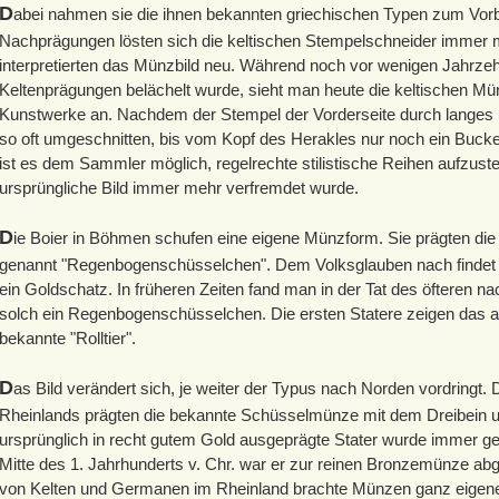
D
abei nahmen sie die ihnen bekannten griechischen Typen zum Vorbi
Nachprägungen lösten sich die keltischen Stempelschneider immer
interpretierten das Münzbild neu. Während noch vor wenigen Jahrzehnt
Keltenprägungen belächelt wurde, sieht man heute die keltischen Mü
Kunstwerke an. Nachdem der Stempel der Vorderseite durch langes 
so oft umgeschnitten, bis vom Kopf des Herakles nur noch ein Buckel
ist es dem Sammler möglich, regelrechte stilistische Reihen aufzustel
ursprüngliche Bild immer mehr verfremdet wurde.
D
ie Boier in Böhmen schufen eine eigene Münzform. Sie prägten di
genannt "Regenbogenschüsselchen". Dem Volksglauben nach finde
ein Goldschatz. In früheren Zeiten fand man in der Tat des öfteren
solch ein Regenbogenschüsselchen. Die ersten Statere zeigen das 
bekannte "Rolltier".
D
as Bild verändert sich, je weiter der Typus nach Norden vordringt.
Rheinlands prägten die bekannte Schüsselmünze mit dem Dreibein u
ursprünglich in recht gutem Gold ausgeprägte Stater wurde immer ge
Mitte des 1. Jahrhunderts v. Chr. war er zur reinen Bronzemünze 
von Kelten und Germanen im Rheinland brachte Münzen ganz eigener A