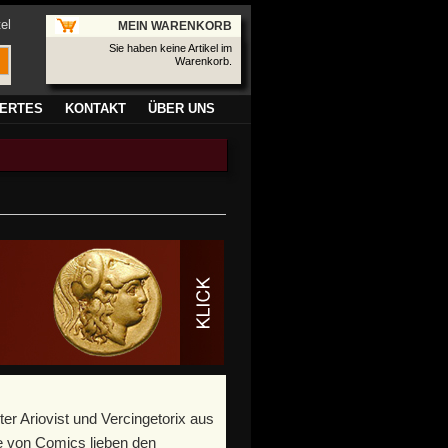
el
MEIN WARENKORB
Sie haben keine Artikel im
Warenkorb.
ERTES
KONTAKT
ÜBER UNS
er Ariovist und Vercingetorix aus
e von Comics lieben den