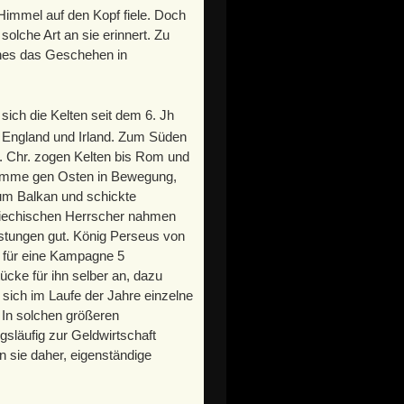
 Himmel auf den Kopf fiele. Doch
olche Art an sie erinnert. Zu
ches das Geschehen in
 sich die Kelten seit dem 6. Jh
h, England und Irland. Zum Süden
v. Chr. zogen Kelten bis Rom und
stämme gen Osten in Bewegung,
um Balkan und schickte
iechischen Herrscher nahmen
eistungen gut. König Perseus von
s für eine Kampagne 5
ücke für ihn selber an, dazu
sich im Laufe der Jahre einzelne
In solchen größeren
släufig zur Geldwirtschaft
 sie daher, eigenständige