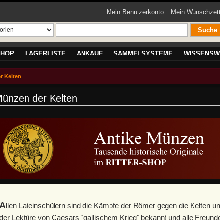
Mein Benutzerkonto
Mein Wunschzett
Suche
SHOP
LAGERLISTE
ANKAUF
SAMMELSYSTEME
WISSENSW
r Kelten
ünzen der Kelten
A
llen Lateinschülern sind die Kämpfe der Römer gegen die Kelten unt
der Lektüre von Caesars "gallischem Krieg" bekannt und alle Freund