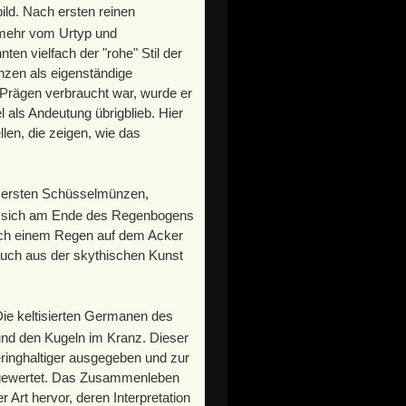
ld. Nach ersten reinen
 mehr vom Urtyp und
en vielfach der "rohe" Stil der
nzen als eigenständige
Prägen verbraucht war, wurde er
 als Andeutung übrigblieb. Hier
len, die zeigen, wie das
e ersten Schüsselmünzen,
t sich am Ende des Regenbogens
 nach einem Regen auf dem Acker
auch aus der skythischen Kunst
 Die keltisierten Germanen des
nd den Kugeln im Kranz. Dieser
ringhaltiger ausgegeben und zur
abgewertet. Das Zusammenleben
rt hervor, deren Interpretation