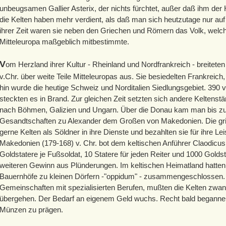
unbeugsamen Gallier Asterix, der nichts fürchtet, außer daß ihm der
die Kelten haben mehr verdient, als daß man sich heutzutage nur auf s
ihrer Zeit waren sie neben den Griechen und Römern das Volk, wel
Mitteleuropa maßgeblich mitbestimmte.
V
om Herzland ihrer Kultur - Rheinland und Nordfrankreich - breiteten
v.Chr. über weite Teile Mitteleuropas aus. Sie besiedelten Frankreic
hin wurde die heutige Schweiz und Norditalien Siedlungsgebiet. 390 
steckten es in Brand. Zur gleichen Zeit setzten sich andere Kelten
nach Böhmen, Galizien und Ungarn. Über die Donau kam man bis z
Gesandtschaften zu Alexander dem Großen von Makedonien. Die gr
gerne Kelten als Söldner in ihre Dienste und bezahlten sie für ihre L
Makedonien (179-168) v. Chr. bot dem keltischen Anführer Claodicu
Goldstatere je Fußsoldat, 10 Statere für jeden Reiter und 1000 Goldst
weiteren Gewinn aus Plünderungen. Im keltischen Heimatland hatten 
Bauernhöfe zu kleinen Dörfern -"oppidum" - zusammengeschlossen. 
Gemeinschaften mit spezialisierten Berufen, mußten die Kelten zwang
übergehen. Der Bedarf an eigenem Geld wuchs. Recht bald begannen
Münzen zu prägen.